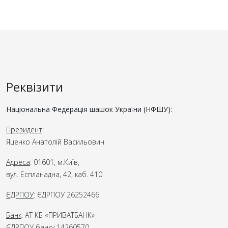
Реквізити
Національна Федерація шашок України (НФШУ):
Президент
:
Яценко Анатолій Васильович
Адреса
: 01601, м.Київ,
вул. Еспланадна, 42, каб. 410
ЄДРПОУ
: ЄДРПОУ 26252466
Банк
: АТ КБ «ПРИВАТБАНК»
ЄДРПОУ банку 14260570,