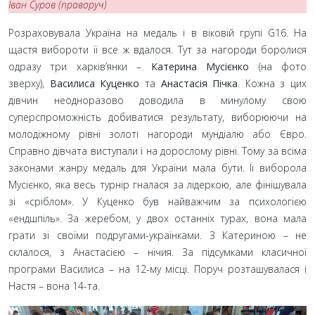
Іван Суров (праворуч)
Розраховувала Україна на медаль і в віковій групі G16. На
щастя вибороти її все ж вдалося. Тут за нагороди боролися
одразу три харків’янки –
Катерина Мусієнко
(на фото
зверху),
Василиса Куценко
та
Анастасія Пічка
. Кожна з цих
дівчин неодноразово доводила в минулому свою
суперспроможність добиватися результату, виборюючи на
молодіжному рівні золоті нагороди мундіалю або Євро.
Справно дівчата виступали і на дорослому рівні. Тому за всіма
законами жанру медаль для України мала бути. Її виборола
Мусієнко, яка весь турнір гналася за лідеркою, але фінішувала
зі «сріблом». У Куценко був найважчим за психологією
«ендшпіль». За жеребом, у двох останніх турах, вона мала
грати зі своїми подругами-українками. З Катериною – не
склалося, з Анастасією – нічия. За підсумками класичної
програми Василиса – на 12-му місці. Поруч розташувалася і
Настя – вона 14-та.