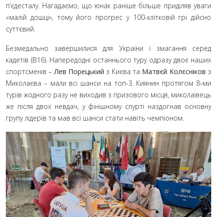
п’єдесталу. Нагадаємо, що юнак раніше більше приділяв уваги
«малій дошці», тому його прогрес у 100-клітковій грі дійсно
суттєвий.
Безмедально завершилися для України і змагання серед
кадетів (B16). Напередодні останнього туру одразу двоє наших
спортсменів –
Лев Порецький
з Києва та
Матвєй Колєсніков
з
Миколаєва – мали всі шанси на топ-3. Киянин протягом 8-ми
турів жодного разу не виходив з призового місця, миколаївець
же після двох невдач, у фінішному спурті наздогнав основну
групу лідерів та мав всі шанси стати навіть чемпіоном.