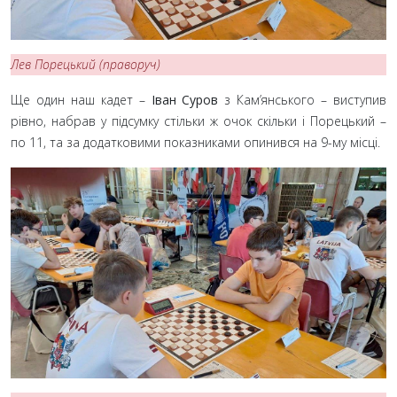
Лев Порецький (праворуч)
Ще один наш кадет –
Іван Суров
з Кам’янського – виступив
рівно, набрав у підсумку стільки ж очок скільки і Порецький –
по 11, та за додатковими показниками опинився на 9-му місці.