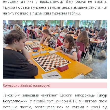
емоціями дівчина у вирішальному 8-му раунді не змогла.
Прикра поразка і українка замість медалі змушена опуститися
на 6-ту позицію в підсумковій турнірній таблиці.
Катерина Мойсей (праворуч)
Також 6-м завершив чемпіонат Європи запорожець
Тимур
Богуславський
. У віковій групі юніори (B19) він виграв свою
останню партію, розташувавшись за очками в кроці від