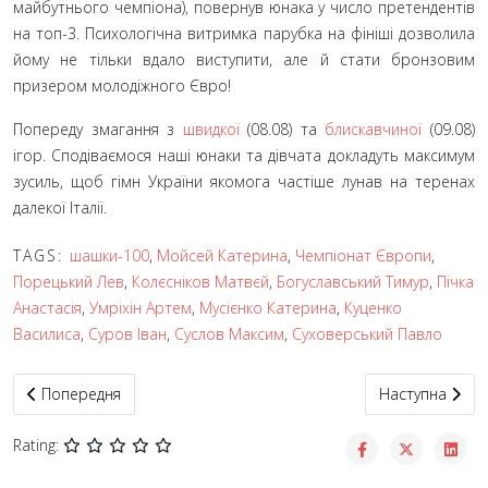
майбутнього чемпіона), повернув юнака у число претендентів
на топ-3. Психологічна витримка парубка на фініші дозволила
йому не тільки вдало виступити, але й стати бронзовим
призером молодіжного Євро!
Попереду змагання з
швидкої
(08.08) та
блискавчиної
(09.08)
ігор. Сподіваємося наші юнаки та дівчата докладуть максимум
зусиль, щоб гімн України якомога частіше лунав на теренах
далекої Італії.
TAGS:
шашки-100
,
Мойсей Катерина
,
Чемпіонат Європи
,
Порецький Лев
,
Колєсніков Матвєй
,
Богуславський Тимур
,
Пічка
Анастасія
,
Умріхін Артем
,
Мусієнко Катерина
,
Куценко
Василиса
,
Суров Іван
,
Суслов Максим
,
Суховерський Павло
Попередня стаття: В Італії завершилися швидкі програми моло
Наступна статт
Попередня
Наступна
Rating: