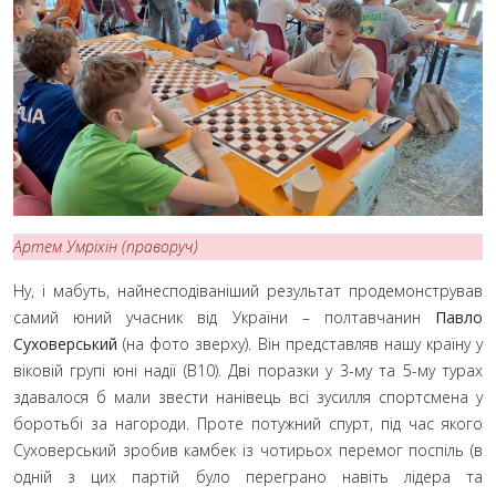
Артем Умріхін (праворуч)
Ну, і мабуть, найнесподіваніший результат продемонстрував
самий юний учасник від України – полтавчанин
Павло
Суховерський
(на фото зверху). Він представляв нашу країну у
віковій групі юні надії (B10). Дві поразки у 3-му та 5-му турах
здавалося б мали звести нанівець всі зусилля спортсмена у
боротьбі за нагороди. Проте потужний спурт, під час якого
Суховерський зробив камбек із чотирьох перемог поспіль (в
одній з цих партій було переграно навіть лідера та