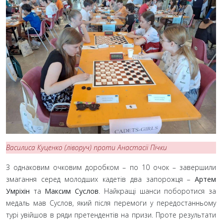
Василиса Куценко (ліворуч) проти Анастасії Пічки
З однаковим очковим доробком – по 10 очок – завершили
змагання серед молодших кадетів два запорожця –
Артем
Умріхін
та
Максим Суслов
. Найкращі шанси поборотися за
медаль мав Суслов, який після перемоги у передостанньому
турі увійшов в ряди претендентів на призи. Проте результати