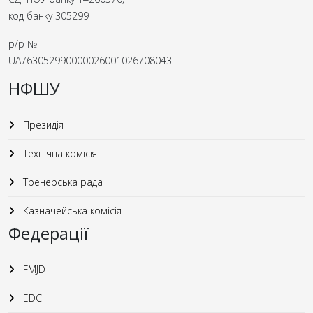
код банку 305299
р/р №
UA763052990000026001026708043
НФШУ
Президія
Технічна комісія
Тренерська рада
Казначейська комісія
Федерації
FMJD
EDC