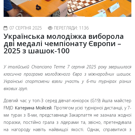
07 СЕРПНЯ 2025
ПЕРЕГЛЯДИ: 1136
Українська молодіжка виборола
дві медалі чемпіонату Європи –
2025 з шашок-100
У італійській Chianciano Terme 7 серпня 2025 року звершилася
класична програма молодіжного Євро з міжнародних шашок.
Українські спортсмени взяли участь у 6-ти турнірах різних
вікових груп.
Довгий час у топ-3 серед дівчат-юніорок (G19) йшла майстер
FMJD
Катерина Мойсей
. Протягом усієї турнірної дистанції, у 7-
ми турах з 8-ми, представниця Закарпаття не зазнала жодної
поразки, постійно грала з лідерами та, звісно, претендувала
на нагороду навіть найвищої якості. Однак, справитися з