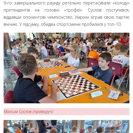
9-го завершального раунду ретельно перетасували «колоду»
претендентів на головні «трофеї». Суслов поступився,
віддавши опонентові чемпіонство, Умріхін зіграв свою партію
внічию. У підсумку, обидва спортсмени пробилися у топ-10.
Максим Суслов (праворуч)