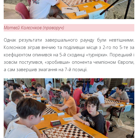
Матвєй Колєсніков (праворуч)
Однак результати завершального раунду були невтішними.
Колєсніков зіграв внічию та поділивши місця з 2-го по 5-те за
коефіцієнтом опинився на 5-й сходинці «турнірки». Порецький і
зовсім поступився, «зробивши» опонента чемпіоном Європи,
а сам завершив змагання на 7-й позиції.